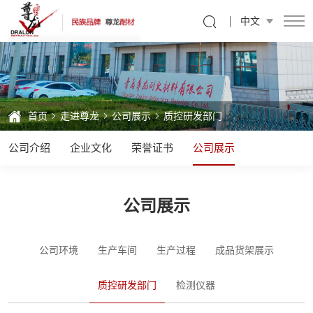
质
中文
控
研
发
部
首页
走进尊龙
公司展示
质控研发部门
门
公司介绍
企业文化
荣誉证书
公司展示
公司展示
公司环境
生产车间
生产过程
成品货架展示
质控研发部门
检测仪器