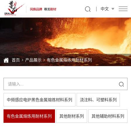
熔
中文
铝
干
式
炉
衬
首页
产品展示
有色金属熔炼用耐材系列
料
及
浇
注
中频感应电炉黑色金属熔炼材料系列
浇注料、可塑料系列
料
系
有色金属熔炼用耐材系列
其他耐材系列
其他辅助材料系列
列